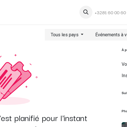
+3281 60 00 60
Tous les pays
Événements à v
À 
Vo
In
Su
Ph
t planifié pour l'instant